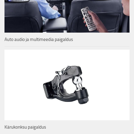
Auto audio ja multimeedia paigaldus
Kärukonksu paigaldus