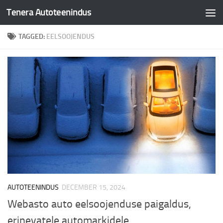
Tenera Autoteenindus
Skip to content
TAGGED:
EELSOOJENDUS
AUTOTEENINDUS
DECEMBER 15, 2024
Webasto auto eelsoojenduse paigaldus,
erinevatele automarkidele