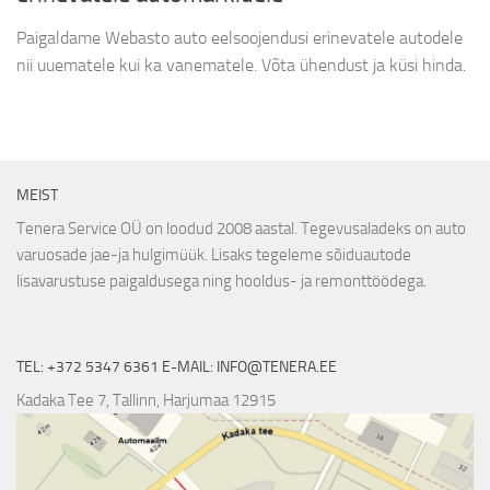
Paigaldame Webasto auto eelsoojendusi erinevatele autodele
nii uuematele kui ka vanematele. Võta ühendust ja küsi hinda.
MEIST
Tenera Service OÜ on loodud 2008 aastal. Tegevusaladeks on auto
varuosade jae-ja hulgimüük. Lisaks tegeleme sõiduautode
lisavarustuse paigaldusega ning hooldus- ja remonttöödega.
TEL: +372 5347 6361 E-MAIL: INFO@TENERA.EE
Kadaka Tee 7, Tallinn, Harjumaa 12915