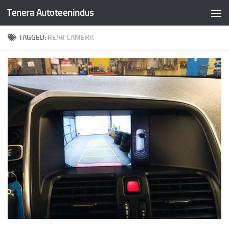
Tenera Autoteenindus
Skip to content
TAGGED:
REAR CAMERA