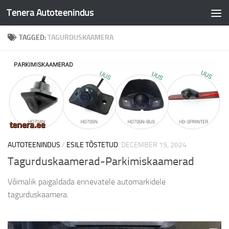
Tenera Autoteenindus
Skip to content
TAGGED:
TAGURDUSKAAMERA
AUTOTEENINDUS
/
ESILE TÕSTETUD
DECEMBER 15, 2024
Tagurduskaamerad-Parkimiskaamerad
Võimalik paigaldada erinevatele automarkidele
tagurduskaamera.