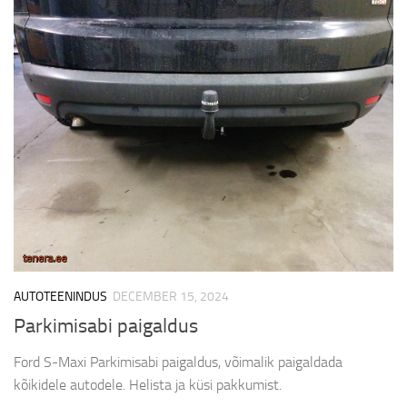
AUTOTEENINDUS
DECEMBER 15, 2024
Parkimisabi paigaldus
Ford S-Maxi Parkimisabi paigaldus, võimalik paigaldada
kõikidele autodele. Helista ja küsi pakkumist.