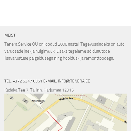
MEIST
Tenera Service OÜ on loodud 2008 aastal. Tegevusaladeks on auto
varuosade jae-ja hulgimüük. Lisaks tegeleme sõiduautode
lisavarustuse paigaldusega ning hooldus- ja remonttöödega.
TEL: +372 5347 6361 E-MAIL: INFO@TENERA.EE
Kadaka Tee 7, Tallinn, Harjumaa 12915