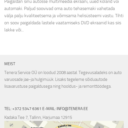
Paigaldan sinu autosse multimeedia ekraani, uued kõlarid või
automaki. Paljud soovivad oma auto tehasemaki vahetada
välja palju kvaliteetsema ja võimsama helisüsteemi vastu. Tihti
on soov paigaldada lastele vaatamiseks DVD ekraanid kas siis
lakke või...
MEIST
Tenera Service OÜ on loodud 2008 aastal. Tegevusaladeks on auto
varuosade jae-ja hulgimüük. Lisaks tegeleme sõiduautode
lisavarustuse paigaldusega ning hooldus- ja remonttöödega.
TEL: +372 5347 6361 E-MAIL: INFO@TENERA.EE
Kadaka Tee 7, Tallinn, Harjumaa 12915