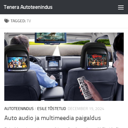
Tenera Autoteenindus
Skip to content
TAGGED:
TV
AUTOTEENINDUS
/
ESILE TÕSTETUD
DECEMBER 15, 2024
Auto audio ja multimeedia paigaldus